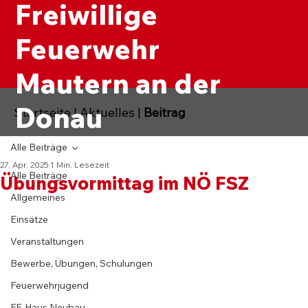
Freiwillige
Feuerwehr
Mautern an der
Donau
Startseite
|
Aktuelles
|
Beitrag
Alle Beiträge
27. Apr. 2025
1 Min. Lesezeit
Alle Beiträge
Übungsvormittag im NÖ FSZ
Allgemeines
Einsätze
Veranstaltungen
Bewerbe, Übungen, Schulungen
Feuerwehrjugend
FF-Haus Neubau