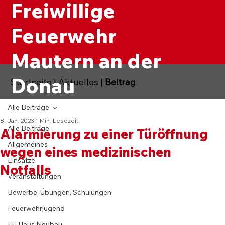
Freiwillige
Feuerwehr
Mautern an der
Donau
Startseite
|
Aktuelles
|
Beitrag
Alle Beiträge
8. Jan. 2023
1 Min. Lesezeit
Alle Beiträge
Alarmierung zu einer Türöffnung
Allgemeines
wegen eines medizinischen
Einsätze
Notfalls
Veranstaltungen
Bewerbe, Übungen, Schulungen
Feuerwehrjugend
FF-Haus Neubau