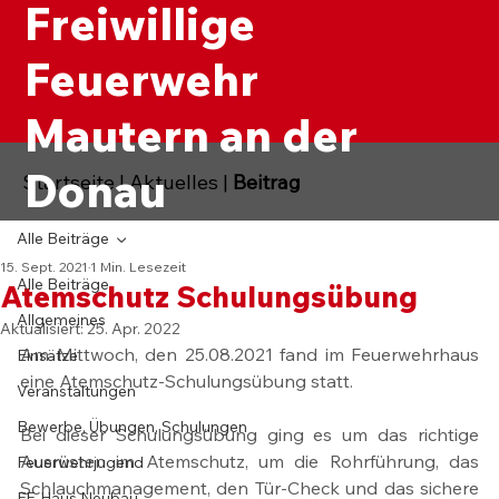
Freiwillige
Feuerwehr
Mautern an der
Donau
Startseite
|
Aktuelles
|
Beitrag
Alle Beiträge
15. Sept. 2021
1 Min. Lesezeit
Alle Beiträge
Atemschutz Schulungsübung
Allgemeines
Aktualisiert:
25. Apr. 2022
Am Mittwoch, den 25.08.2021 fand im Feuerwehrhaus 
Einsätze
eine Atemschutz-Schulungsübung statt.
Veranstaltungen
Bewerbe, Übungen, Schulungen
Bei dieser Schulungsübung ging es um das richtige 
Ausrüsten im Atemschutz, um die Rohrführung, das 
Feuerwehrjugend
Schlauchmanagement, den Tür-Check und das sichere 
FF-Haus Neubau