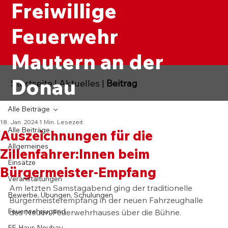
Freiwillige
Feuerwehr
Mautern an der
Donau
Startseite
|
Aktuelles
|
Beitrag
Alle Beiträge
18. Jan. 2024
1 Min. Lesezeit
Alle Beiträge
Auszeichnungen für die
Allgemeines
Zillenfahrer:Innen beim
Einsätze
Bürgermeister-Empfang
Veranstaltungen
Am letzten Samstagabend ging der traditionelle 
Bewerbe, Übungen, Schulungen
Bürgermeisterempfang in der neuen Fahrzeughalle 
Feuerwehrjugend
des Neuen Feuerwehrhauses über die Bühne.
FF-Haus Neubau