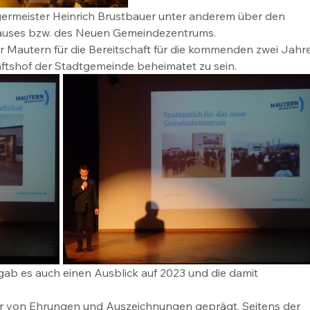
germeister Heinrich Brustbauer unter anderem über den 
auses bzw. des Neuen Gemeindezentrums.
r Mautern für die Bereitschaft für die kommenden zwei Jahre
ftshof der Stadtgemeinde beheimatet zu sein.
ab es auch einen Ausblick auf 2023 und die damit 
war von Ehrungen und Auszeichnungen geprägt. Seitens der 