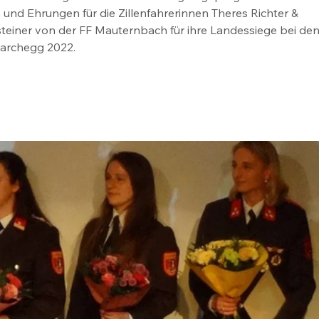
nd Ehrungen für die Zillenfahrerinnen Theres Richter & 
steiner von der FF Mauternbach für ihre Landessiege bei den
archegg 2022.