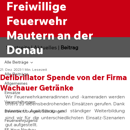
Freiwillige
Feuerwehr
Mautern an der
Donau
Startseite
|
Aktuelles
|
Beitrag
Alle Beiträge
21. Dez. 2023
1 Min. Lesezeit
Alle Beiträge
Defibrillator Spende von der Firma
Allgemeines
Wachauer Getränke
Einsätze
Wir Feuerwehrkameradinnen und -kameraden werden 
Veranstaltungen
öfters zu lebensbedrohenden Einsätzen gerufen. Dank 
intensiver Ausbildung und ständiger Weiterbildung 
Bewerbe, Übungen, Schulungen
sind wir für die unterschiedlichsten Einsatz-Szenarien 
Feuerwehrjugend
gut aufgestellt.
FF-Haus Neubau