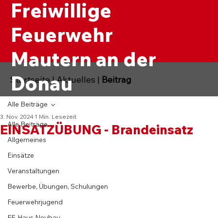
Freiwillige
Feuerwehr
Mautern an der
Donau
Startseite
|
Aktuelles
|
Beitrag
Alle Beiträge
3. Nov. 2024
1 Min. Lesezeit
Alle Beiträge
EINSATZÜBUNG - Brandeinsatz
Allgemeines
Einsätze
Veranstaltungen
Bewerbe, Übungen, Schulungen
Feuerwehrjugend
FF-Haus Neubau