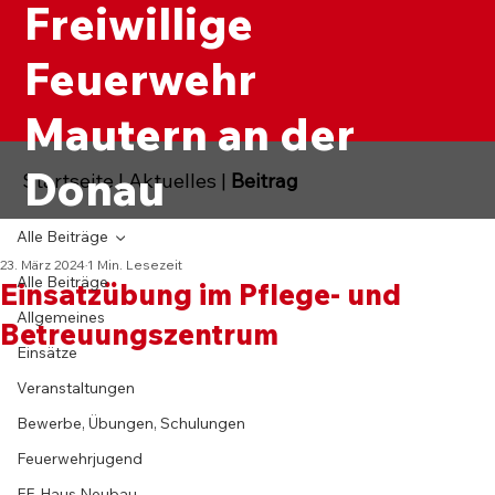
Freiwillige
Feuerwehr
Mautern an der
Donau
Startseite
|
Aktuelles
|
Beitrag
Alle Beiträge
23. März 2024
1 Min. Lesezeit
Alle Beiträge
Einsatzübung im Pflege- und
Allgemeines
Betreuungszentrum
Einsätze
Veranstaltungen
Bewerbe, Übungen, Schulungen
Feuerwehrjugend
FF-Haus Neubau