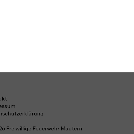
akt
essum
nschutzerklärung
26 Freiwillige Feuerwehr Mautern