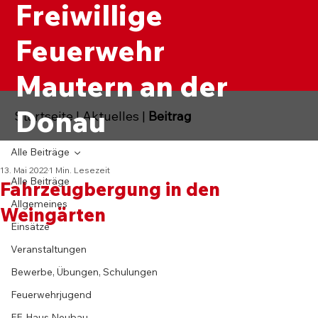
Freiwillige
Feuerwehr
Mautern an der
Donau
Startseite
|
Aktuelles
|
Beitrag
Alle Beiträge
13. Mai 2022
1 Min. Lesezeit
Alle Beiträge
Fahrzeugbergung in den
Allgemeines
Weingärten
Einsätze
Veranstaltungen
Bewerbe, Übungen, Schulungen
Feuerwehrjugend
FF-Haus Neubau