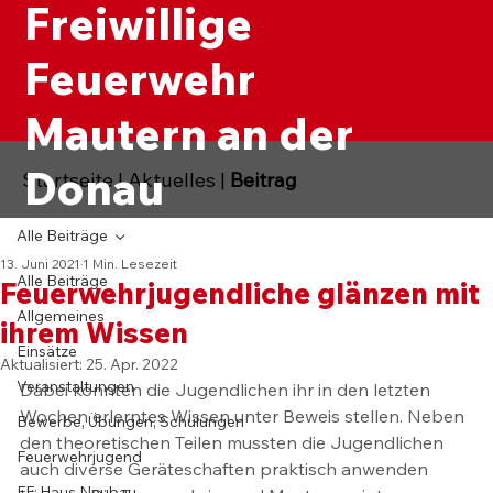
Freiwillige
Feuerwehr
Mautern an der
Donau
Startseite
|
Aktuelles
|
Beitrag
Alle Beiträge
13. Juni 2021
1 Min. Lesezeit
Alle Beiträge
Feuerwehrjugendliche glänzen mit
Allgemeines
ihrem Wissen
Einsätze
Aktualisiert:
25. Apr. 2022
Veranstaltungen
Dabei konnten die Jugendlichen ihr in den letzten 
Wochen erlerntes Wissen unter Beweis stellen. Neben 
Bewerbe, Übungen, Schulungen
den theoretischen Teilen mussten die Jugendlichen 
Feuerwehrjugend
auch diverse Geräteschaften praktisch anwenden 
FF-Haus Neubau