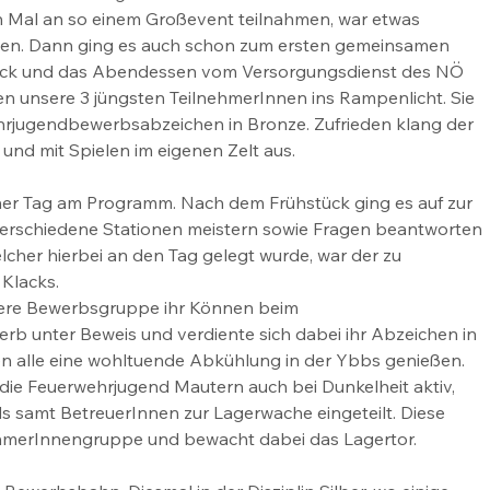
n Mal an so einem Großevent teilnahmen, war etwas 
en. Dann ging es auch schon zum ersten gemeinsamen 
tück und das Abendessen vom Versorgungsdienst des NÖ 
en unsere 3 jüngsten TeilnehmerInnen ins Rampenlicht. Sie 
ehrjugendbewerbsabzeichen in Bronze. Zufrieden klang der 
 und mit Spielen im eigenen Zelt aus.
icher Tag am Programm. Nach dem Frühstück ging es auf zur 
 verschiedene Stationen meistern sowie Fragen beantworten 
cher hierbei an den Tag gelegt wurde, war der zu 
Klacks.
nsere Bewerbsgruppe ihr Können beim 
b unter Beweis und verdiente sich dabei ihr Abzeichen in 
en alle eine wohltuende Abkühlung in der Ybbs genießen.
die Feuerwehrjugend Mautern auch bei Dunkelheit aktiv, 
s samt BetreuerInnen zur Lagerwache eingeteilt. Diese 
ehmerInnengruppe und bewacht dabei das Lagertor.