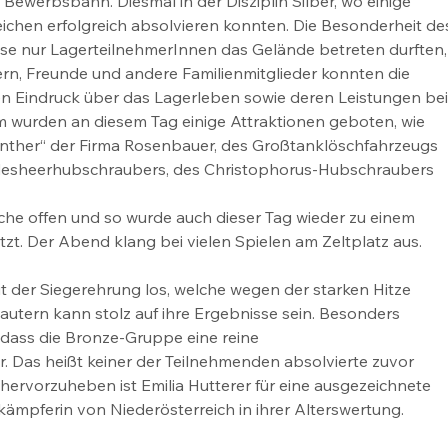
ewerbsbahn. Diesmal in der Disziplin Silber, wo einige 
chen erfolgreich absolvieren konnten. Die Besonderheit de
ise nur LagerteilnehmerInnen das Gelände betreten durften,
ern, Freunde und andere Familienmitglieder konnten die 
n Eindruck über das Lagerleben sowie deren Leistungen bei
wurden an diesem Tag einige Attraktionen geboten, wie 
anther“ der Firma Rosenbauer, des Großtanklöschfahrzeugs 
desheerhubschraubers, des Christophorus-Hubschraubers 
he offen und so wurde auch dieser Tag wieder zu einem 
zt. Der Abend klang bei vielen Spielen am Zeltplatz aus.
it der Siegerehrung los, welche wegen der starken Hitze 
tern kann stolz auf ihre Ergebnisse sein. Besonders 
 dass die Bronze-Gruppe eine reine 
Das heißt keiner der Teilnehmenden absolvierte zuvor 
ervorzuheben ist Emilia Hutterer für eine ausgezeichnete 
lkämpferin von Niederösterreich in ihrer Alterswertung.