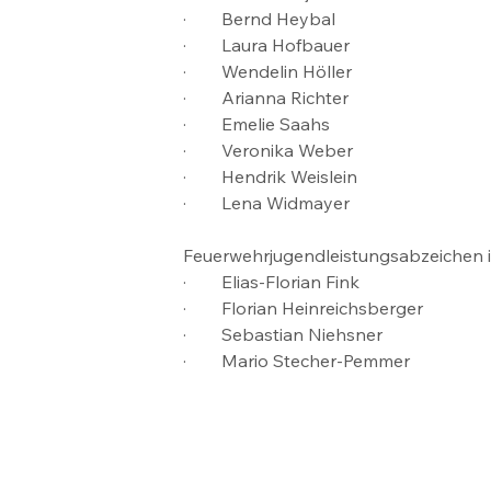
·        Bernd Heybal
·        Laura Hofbauer
·        Wendelin Höller
·        Arianna Richter
·        Emelie Saahs
·        Veronika Weber
·        Hendrik Weislein
·        Lena Widmayer
Feuerwehrjugendleistungsabzeichen in
·        Elias-Florian Fink
·        Florian Heinreichsberger
·        Sebastian Niehsner
·        Mario Stecher-Pemmer