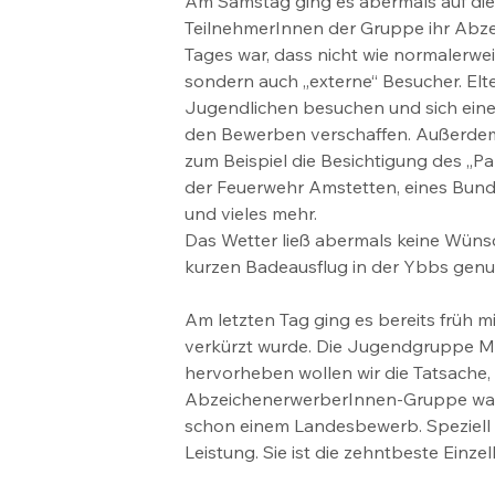
Am Samstag ging es abermals auf die B
TeilnehmerInnen der Gruppe ihr Abzei
Tages war, dass nicht wie normalerwe
sondern auch „externe“ Besucher. Elt
Jugendlichen besuchen und sich eine
den Bewerben verschaffen. Außerdem 
zum Beispiel die Besichtigung des „P
der Feuerwehr Amstetten, eines Bun
und vieles mehr.
Das Wetter ließ abermals keine Wünsc
kurzen Badeausflug in der Ybbs genut
Am letzten Tag ging es bereits früh m
verkürzt wurde. Die Jugendgruppe Mau
hervorheben wollen wir die Tatsache,
AbzeichenerwerberInnen-Gruppe war. 
schon einem Landesbewerb. Speziell h
Leistung. Sie ist die zehntbeste Einze