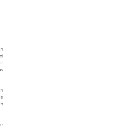
n 
i 
t 
s 
n 
e 
h 
r 