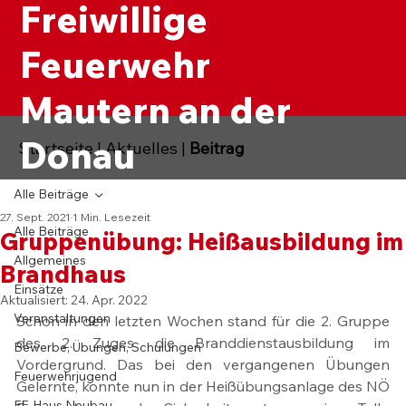
Freiwillige
Feuerwehr
Mautern an der
Donau
Startseite
|
Aktuelles
|
Beitrag
Alle Beiträge
27. Sept. 2021
1 Min. Lesezeit
Alle Beiträge
Gruppenübung: Heißausbildung im
Allgemeines
Brandhaus
Einsätze
Aktualisiert:
24. Apr. 2022
Veranstaltungen
Schon in den letzten Wochen stand für die 2. Gruppe 
des 2. Zuges die Branddienstausbildung im 
Bewerbe, Übungen, Schulungen
Vordergrund. Das bei den vergangenen Übungen 
Feuerwehrjugend
Gelernte, konnte nun in der Heißübungsanlage des NÖ 
FF-Haus Neubau