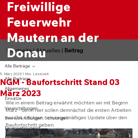
Freiwillige
Feuerwehr
Mautern an der
Donau
Startseite
|
Aktuelles
|
Beitrag
Alle Beiträge
5. März 2023
1 Min. Lesezeit
Alle Beiträge
NGM - Baufortschritt Stand 03
Allgemeines
März 2023
Einsätze
Wie in einem Beitrag erwähnt möchten wir mit Beginn 
Veranstaltungen
März - denn hier sollen demnächst die ersten Arbeiten 
vor Ort erfolgen - ein regelmäßiges Update über den 
Bewerbe, Übungen, Schulungen
Baufortschritt geben.
Feuerwehrjugend
FF-Haus Neubau