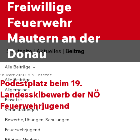
Freiwillige
Feuerwehr
Mautern an der
Donau
Startseite
|
Aktuelles
|
Beitrag
Alle Beiträge
16. März 2023
1 Min. Lesezeit
Alle Beiträge
Podestplatz beim 19.
Allgemeines
Landesskibewerb der NÖ
Einsätze
Feuerwehrjugend
Veranstaltungen
Bewerbe, Übungen, Schulungen
Feuerwehrjugend
FF-Haus Neubau