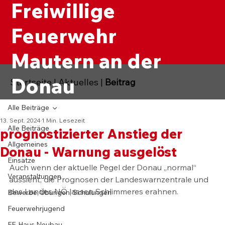
Freiwillige
Feuerwehr
Mautern an der
Donau
Startseite
|
Aktuelles
|
Beitrag
Alle Beiträge
13. Sept. 2024
1 Min. Lesezeit
Alle Beiträge
prognostizierter Anstieg der
Allgemeines
Donau - Warnung ausgelöst
Einsätze
Auch wenn der aktuelle Pegel der Donau „normal“ 
Veranstaltungen
aussieht, die Prognosen der Landeswarnzentrale und 
des Landes NÖ lassen Schlimmeres erahnen.
Bewerbe, Übungen, Schulungen
Feuerwehrjugend
FF-Haus Neubau