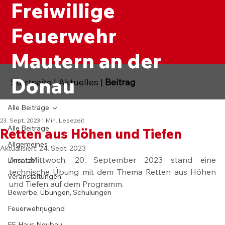
Freiwillige
Feuerwehr
Mautern an der
Donau
Startseite
|
Aktuelles
|
Beitrag
Alle Beiträge
23. Sept. 2023
1 Min. Lesezeit
Alle Beiträge
Retten aus Höhen und Tiefen
Allgemeines
Aktualisiert:
24. Sept. 2023
Am Mittwoch, 20. September 2023 stand eine 
Einsätze
technische Übung mit dem Thema Retten aus Höhen 
Veranstaltungen
und Tiefen auf dem Programm. 
Bewerbe, Übungen, Schulungen
Feuerwehrjugend
FF-Haus Neubau