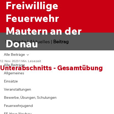
Freiwillige
Feuerwehr
Mautern an der
Donau
Startseite
|
Aktuelles
|
Beitrag
Alle Beiträge
12. Nov. 2023
1 Min. Lesezeit
Alle Beiträge
Unterabschnitts - Gesamtübung
Allgemeines
Einsätze
Veranstaltungen
Bewerbe, Übungen, Schulungen
Feuerwehrjugend
FF-Haus Neubau