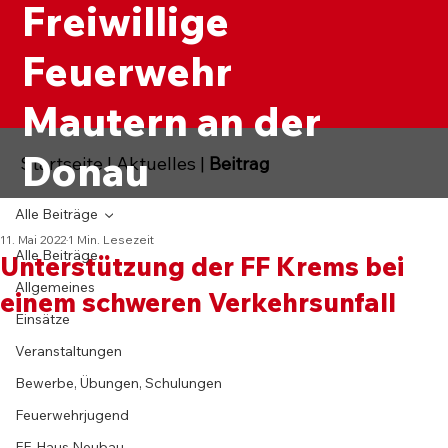
Freiwillige
Feuerwehr
Mautern an der
Donau
Startseite
|
Aktuelles
|
Beitrag
Alle Beiträge
11. Mai 2022
1 Min. Lesezeit
Alle Beiträge
Unterstützung der FF Krems bei
Allgemeines
einem schweren Verkehrsunfall
Einsätze
Veranstaltungen
Bewerbe, Übungen, Schulungen
Feuerwehrjugend
FF-Haus Neubau