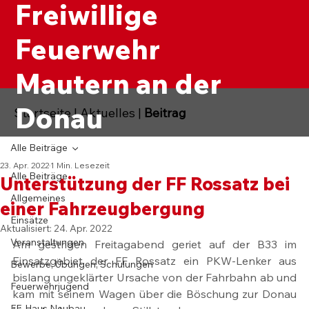
Freiwillige
Feuerwehr
Mautern an der
Donau
Startseite
|
Aktuelles
|
Beitrag
Alle Beiträge
23. Apr. 2022
1 Min. Lesezeit
Alle Beiträge
Unterstützung der FF Rossatz bei
Allgemeines
einer Fahrzeugbergung
Einsätze
Aktualisiert:
24. Apr. 2022
Veranstaltungen
Am gestrigen Freitagabend geriet auf der B33 im 
Einsatzgebiet der FF Rossatz ein PKW-Lenker aus 
Bewerbe, Übungen, Schulungen
bislang ungeklärter Ursache von der Fahrbahn ab und 
Feuerwehrjugend
kam mit seinem Wagen über die Böschung zur Donau 
FF-Haus Neubau