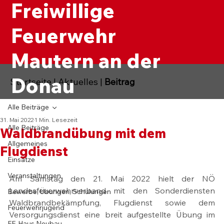
Freiwillige
Feuerwehr
Mautern an der
Donau
Startseite
|
Aktuelles
|
Beitrag
Alle Beiträge
31. Mai 2022
1 Min. Lesezeit
Alle Beiträge
Waldbrandübung mit dem
Allgemeines
Flugdienst
Einsätze
Veranstaltungen
Am Samstag den 21. Mai 2022 hielt der NÖ 
Landesfeuerwehrverband mit den Sonderdiensten 
Bewerbe, Übungen, Schulungen
Waldbrandbekämpfung, Flugdienst sowie dem 
Feuerwehrjugend
Versorgungsdienst eine breit aufgestellte Übung im 
FF-Haus Neubau