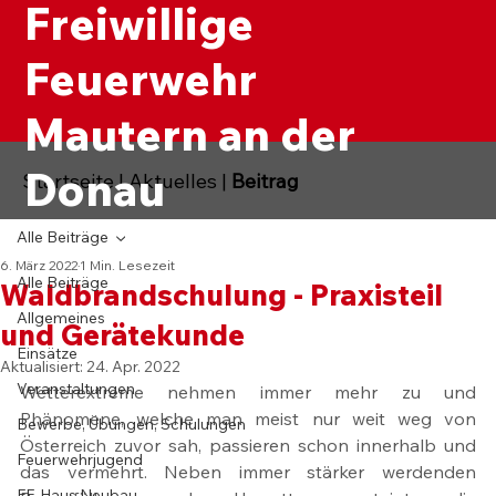
Freiwillige
Feuerwehr
Mautern an der
Donau
Startseite
|
Aktuelles
|
Beitrag
Alle Beiträge
6. März 2022
1 Min. Lesezeit
Alle Beiträge
Waldbrandschulung - Praxisteil
Allgemeines
und Gerätekunde
Einsätze
Aktualisiert:
24. Apr. 2022
Veranstaltungen
Wetterextreme nehmen immer mehr zu und 
Phänomene, welche man meist nur weit weg von 
Bewerbe, Übungen, Schulungen
Österreich zuvor sah, passieren schon innerhalb und 
Feuerwehrjugend
das vermehrt. Neben immer stärker werdenden 
FF-Haus Neubau