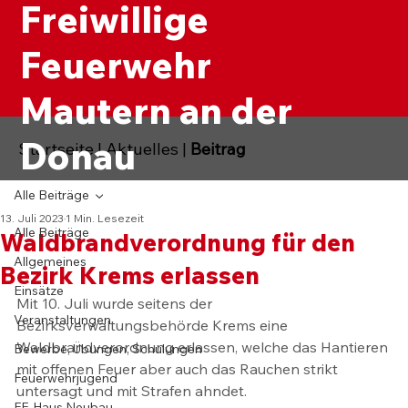
Freiwillige
Feuerwehr
Mautern an der
Donau
Startseite
|
Aktuelles
|
Beitrag
Alle Beiträge
13. Juli 2023
1 Min. Lesezeit
Alle Beiträge
Waldbrandverordnung für den
Allgemeines
Bezirk Krems erlassen
Einsätze
Mit 10. Juli wurde seitens der 
Veranstaltungen
Bezirksverwaltungsbehörde Krems eine 
Waldbrandverordnung erlassen, welche das Hantieren 
Bewerbe, Übungen, Schulungen
mit offenen Feuer aber auch das Rauchen strikt 
Feuerwehrjugend
untersagt und mit Strafen ahndet.
FF-Haus Neubau