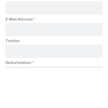
E-Mail-Adresse
Telefon
r
Geburtsdatum
*
e
q
u
i
r
Nachricht
e
d