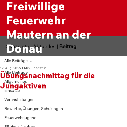
Freiwillige
Feuerwehr
Mautern an der
Donau
Startseite
|
Aktuelles
|
Beitrag
Alle Beiträge
12. Aug. 2025
1 Min. Lesezeit
Alle Beiträge
Übungsnachmittag für die
Allgemeines
Jungaktiven
Einsätze
Veranstaltungen
Bewerbe, Übungen, Schulungen
Feuerwehrjugend
FF-Haus Neubau