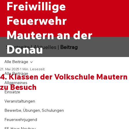
Freiwillige
Feuerwehr
Mautern an der
Donau
Startseite
|
Aktuelles
|
Beitrag
Alle Beiträge
21. Mai 2025
1 Min. Lesezeit
Alle Beiträge
4. Klassen der Volkschule Mautern
Allgemeines
zu Besuch
Einsätze
Veranstaltungen
Bewerbe, Übungen, Schulungen
Feuerwehrjugend
FF-Haus Neubau