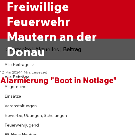
Freiwillige
Feuerwehr
Mautern an der
Donau
Startseite
|
Aktuelles
|
Beitrag
Alle Beiträge
12. Mai 2024
1 Min. Lesezeit
Alle Beiträge
Alarmierung "Boot in Notlage"
Allgemeines
Einsätze
Veranstaltungen
Bewerbe, Übungen, Schulungen
Feuerwehrjugend
FF-Haus Neubau