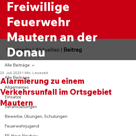
Freiwillige
Feuerwehr
Mautern an der
Donau
Startseite
|
Aktuelles
|
Beitrag
Alle Beiträge
23. Juli 2023
1 Min. Lesezeit
Alle Beiträge
Alarmierung zu einem
Allgemeines
Verkehrsunfall im Ortsgebiet
Einsätze
Mautern
Veranstaltungen
Bewerbe, Übungen, Schulungen
Feuerwehrjugend
FF-Haus Neubau