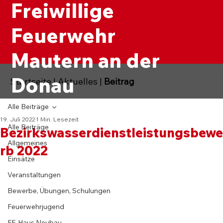
Freiwillige
Feuerwehr
Mautern an der
Donau
Startseite
|
Aktuelles
|
Beitrag
Alle Beiträge
19. Juli 2022
1 Min. Lesezeit
Alle Beiträge
Bezirkswasserdienstleistungsbewe
Allgemeines
rb 2022
Einsätze
Veranstaltungen
Bewerbe, Übungen, Schulungen
Feuerwehrjugend
FF-Haus Neubau