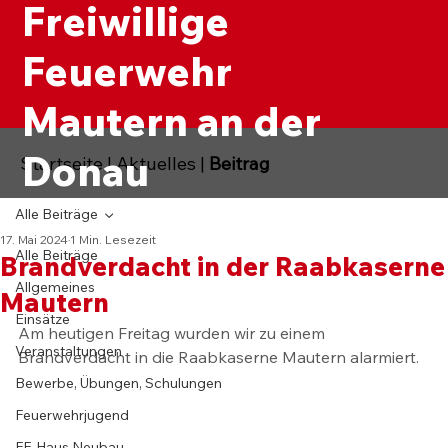
Freiwillige
Feuerwehr
Mautern an der
Donau
Startseite
|
Aktuelles
|
Beitrag
Alle Beiträge
17. Mai 2024
1 Min. Lesezeit
Alle Beiträge
Brandverdacht in der Raabkaserne
Allgemeines
Mautern
Einsätze
Am heutigen Freitag wurden wir zu einem 
Veranstaltungen
Brandverdacht in die Raabkaserne Mautern alarmiert.
Bewerbe, Übungen, Schulungen
Feuerwehrjugend
FF-Haus Neubau