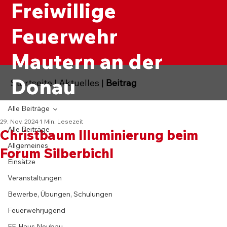
Freiwillige
Feuerwehr
Mautern an der
Donau
Startseite
|
Aktuelles
|
Beitrag
Alle Beiträge
29. Nov. 2024
1 Min. Lesezeit
Alle Beiträge
Christbaum Illuminierung beim
Allgemeines
Forum Silberbichl
Einsätze
Veranstaltungen
Bewerbe, Übungen, Schulungen
Feuerwehrjugend
FF-Haus Neubau