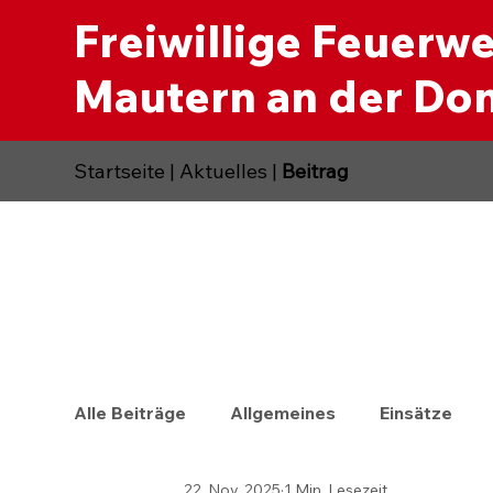
Freiwillige Feuerw
Mautern an der Do
Startseite
|
Aktuelles
|
Beitrag
Alle Beiträge
Allgemeines
Einsätze
22. Nov. 2025
1 Min. Lesezeit