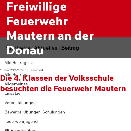
Freiwillige
Feuerwehr
Mautern an der
Donau
Startseite
|
Aktuelles
|
Beitrag
Alle Beiträge
1. Mai 2022
1 Min. Lesezeit
Alle Beiträge
Die 4. Klassen der Volksschule
Allgemeines
besuchten die Feuerwehr Mautern
Einsätze
Veranstaltungen
Bewerbe, Übungen, Schulungen
Feuerwehrjugend
FF-Haus Neubau