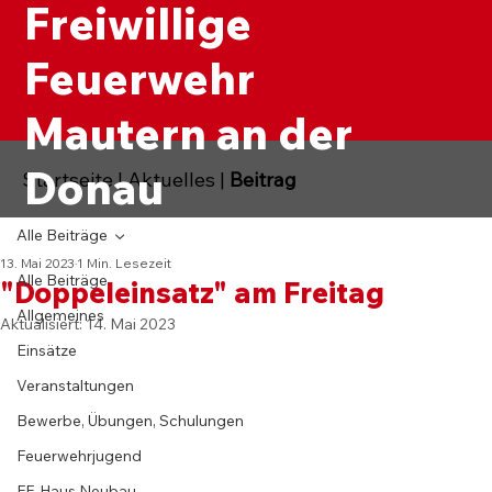
Freiwillige
Feuerwehr
Mautern an der
Donau
Startseite
|
Aktuelles
|
Beitrag
Alle Beiträge
13. Mai 2023
1 Min. Lesezeit
Alle Beiträge
"Doppeleinsatz" am Freitag
Allgemeines
Aktualisiert:
14. Mai 2023
Einsätze
Veranstaltungen
Bewerbe, Übungen, Schulungen
Feuerwehrjugend
FF-Haus Neubau