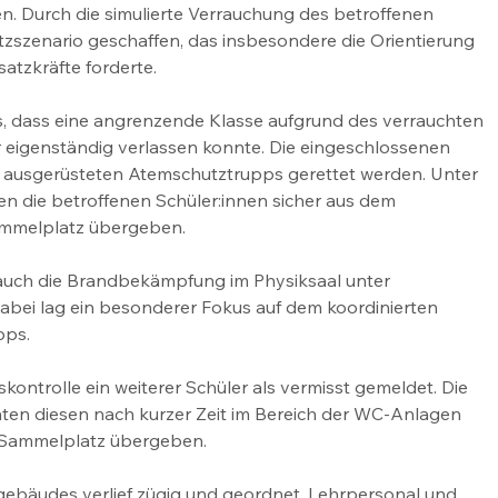
. Durch die simulierte Verrauchung des betroffenen 
atzszenario geschaffen, das insbesondere die Orientierung 
atzkräfte forderte.
s, dass eine angrenzende Klasse aufgrund des verrauchten 
eigenständig verlassen konnte. Die eingeschlossenen 
 ausgerüsteten Atemschutztrupps gerettet werden. Unter 
n die betroffenen Schüler:innen sicher aus dem 
ammelplatz übergeben.
auch die Brandbekämpfung im Physiksaal unter 
abei lag ein besonderer Fokus auf dem koordinierten 
pps.
ontrolle ein weiterer Schüler als vermisst gemeldet. Die 
en diesen nach kurzer Zeit im Bereich der WC-Anlagen 
 Sammelplatz übergeben.
ebäudes verlief zügig und geordnet. Lehrpersonal und 