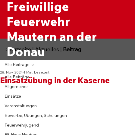
Freiwillige
Feuerwehr
Mautern an der
Donau
Startseite
|
Aktuelles
|
Beitrag
Alle Beiträge
28. Nov. 2024
1 Min. Lesezeit
Alle Beiträge
Einsatzübung in der Kaserne
Allgemeines
Einsätze
Veranstaltungen
Bewerbe, Übungen, Schulungen
Feuerwehrjugend
FF-Haus Neubau