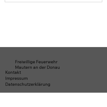
Freiwillige Feuerwehr
Mautern an der Donau
Kontakt
Impressum
Datenschutzerklärung
© 2026 Freiwillige Feuerwehr Mautern
Alle Rechte vorbehalten