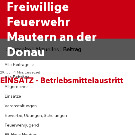
Freiwillige
Feuerwehr
Mautern an der
Donau
Startseite
|
Aktuelles
|
Beitrag
Alle Beiträge
29. Juni
1 Min. Lesezeit
Alle Beiträge
EINSATZ - Betriebsmittelaustritt
Allgemeines
Einsätze
Veranstaltungen
Bewerbe, Übungen, Schulungen
Feuerwehrjugend
FF-Haus Neubau