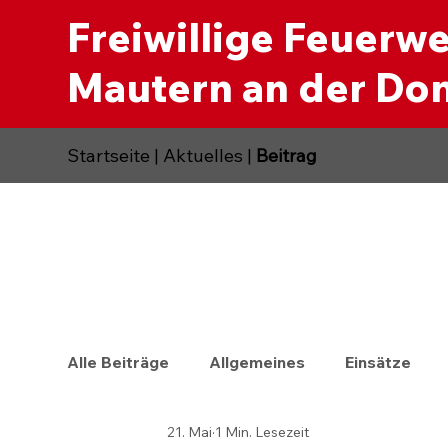
Freiwillige Feuerw
Mautern an der Do
Startseite
|
Aktuelles
|
Beitrag
Alle Beiträge
Allgemeines
Einsätze
21. Mai
1 Min. Lesezeit