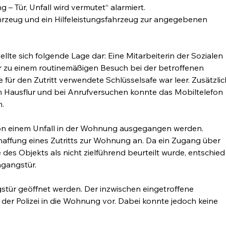
– Tür, Unfall wird vermutet“ alarmiert.
hrzeug und ein Hilfeleistungsfahrzeug zur angegebenen 
ellte sich folgende Lage dar: Eine Mitarbeiterin der Sozialen 
 zu einem routinemäßigen Besuch bei der betroffenen 
 für den Zutritt verwendete Schlüsselsafe war leer. Zusätzlic
im Hausflur und bei Anrufversuchen konnte das Mobiltelefon 
n.
n einem Unfall in der Wohnung ausgegangen werden.
haffung eines Zutritts zur Wohnung an. Da ein Zugang über 
des Objekts als nicht zielführend beurteilt wurde, entschied
ngangstür.
tür geöffnet werden. Der inzwischen eingetroffene 
er Polizei in die Wohnung vor. Dabei konnte jedoch keine 