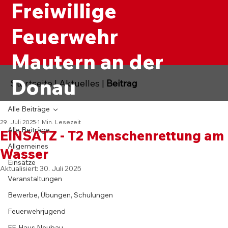
Freiwillige
Feuerwehr
Mautern an der
Donau
Startseite
|
Aktuelles
|
Beitrag
Alle Beiträge
29. Juli 2025
1 Min. Lesezeit
Alle Beiträge
EINSATZ - T2 Menschenrettung am
Allgemeines
Wasser
Einsätze
Aktualisiert:
30. Juli 2025
Veranstaltungen
Bewerbe, Übungen, Schulungen
Feuerwehrjugend
FF-Haus Neubau