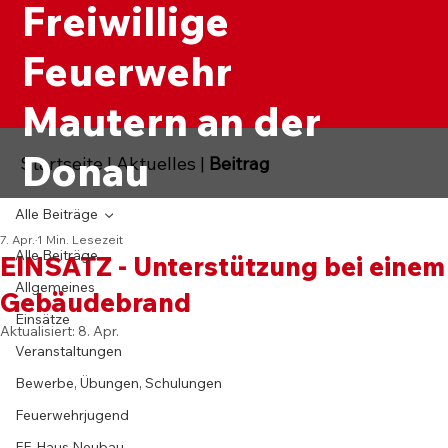
Freiwillige
Feuerwehr
Mautern an der
Donau
Startseite
|
Aktuelles
|
Beitrag
Alle Beiträge
7. Apr.
1 Min. Lesezeit
Alle Beiträge
EINSATZ - Unterstützung bei einem
Allgemeines
Gebäudebrand
Einsätze
Aktualisiert:
8. Apr.
Veranstaltungen
Bewerbe, Übungen, Schulungen
Feuerwehrjugend
FF-Haus Neubau