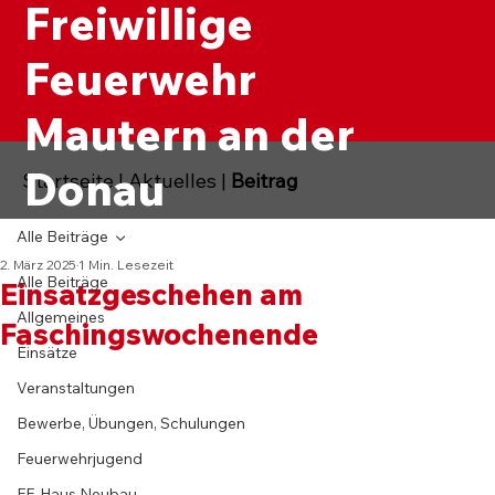
Freiwillige
Feuerwehr
Mautern an der
Donau
Startseite
|
Aktuelles
|
Beitrag
Alle Beiträge
2. März 2025
1 Min. Lesezeit
Alle Beiträge
Einsatzgeschehen am
Allgemeines
Faschingswochenende
Einsätze
Veranstaltungen
Bewerbe, Übungen, Schulungen
Feuerwehrjugend
FF-Haus Neubau