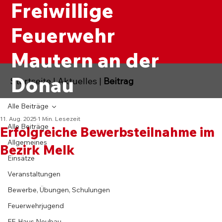
Freiwillige
Feuerwehr
Mautern an der
Donau
Startseite
|
Aktuelles
|
Beitrag
Alle Beiträge
11. Aug. 2025
1 Min. Lesezeit
Alle Beiträge
Erfolgreiche Bewerbsteilnahme im
Allgemeines
Bezirk Melk
Einsätze
Veranstaltungen
Bewerbe, Übungen, Schulungen
Feuerwehrjugend
FF-Haus Neubau