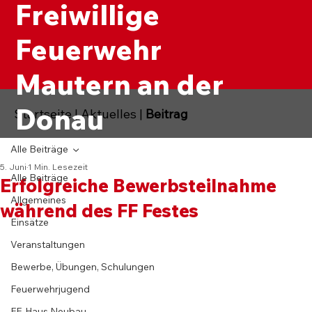
Freiwillige
Feuerwehr
Mautern an der
Donau
Startseite
|
Aktuelles
|
Beitrag
Alle Beiträge
5. Juni
1 Min. Lesezeit
Alle Beiträge
Erfolgreiche Bewerbsteilnahme
Allgemeines
während des FF Festes
Einsätze
Veranstaltungen
Bewerbe, Übungen, Schulungen
Feuerwehrjugend
FF-Haus Neubau