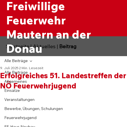
Freiwillige
Feuerwehr
Mautern an der
Donau
Startseite
|
Aktuelles
|
Beitrag
Alle Beiträge
9. Juli 2025
2 Min. Lesezeit
Alle Beiträge
Erfolgreiches 51. Landestreffen der
Allgemeines
NÖ Feuerwehrjugend
Einsätze
Veranstaltungen
Bewerbe, Übungen, Schulungen
Feuerwehrjugend
FF-Haus Neubau