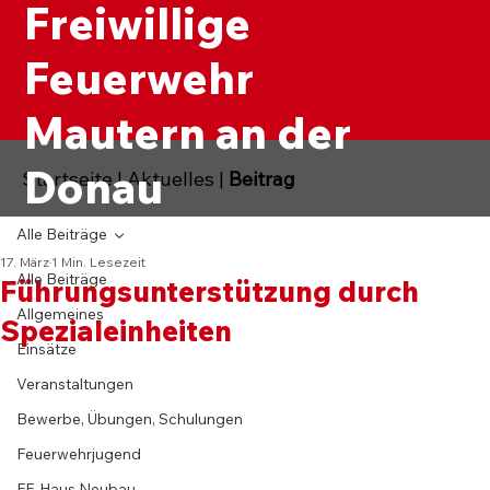
Freiwillige
Feuerwehr
Mautern an der
Donau
Startseite
|
Aktuelles
|
Beitrag
Alle Beiträge
17. März
1 Min. Lesezeit
Alle Beiträge
Führungsunterstützung durch
Allgemeines
Spezialeinheiten
Einsätze
Veranstaltungen
Bewerbe, Übungen, Schulungen
Feuerwehrjugend
FF-Haus Neubau