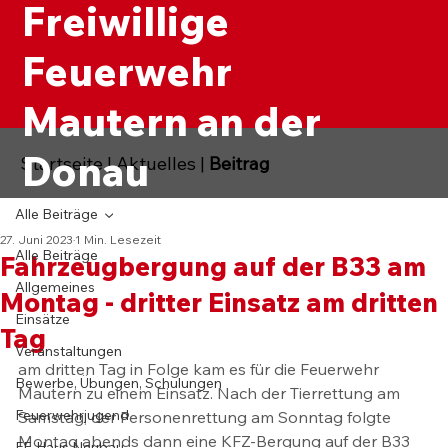
Freiwillige
Feuerwehr
Mautern an der
Donau
Startseite
|
Aktuelles
|
Beitrag
Alle Beiträge
27. Juni 2023
1 Min. Lesezeit
Alle Beiträge
Fahrzeugbergung auf der B33 am
Allgemeines
Montag - dritter Einsatz am dritten
Einsätze
Tag
Veranstaltungen
am dritten Tag in Folge kam es für die Feuerwehr 
Bewerbe, Übungen, Schulungen
Mautern zu einem Einsatz. Nach der Tierrettung am 
Feuerwehrjugend
Samstag, der Personenrettung am Sonntag folgte 
Montag abends dann eine KFZ-Bergung auf der B33 
FF-Haus Neubau