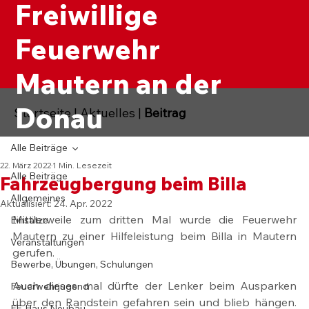
Freiwillige
Feuerwehr
Mautern an der
Donau
Startseite
|
Aktuelles
|
Beitrag
Alle Beiträge
22. März 2022
1 Min. Lesezeit
Alle Beiträge
Fahrzeugbergung beim Billa
Allgemeines
Aktualisiert:
24. Apr. 2022
Mittlerweile zum dritten Mal wurde die Feuerwehr 
Einsätze
Mautern zu einer Hilfeleistung beim Billa in Mautern 
Veranstaltungen
gerufen.
Bewerbe, Übungen, Schulungen
Auch dieses mal dürfte der Lenker beim Ausparken 
Feuerwehrjugend
über den Randstein gefahren sein und blieb hängen. 
FF-Haus Neubau