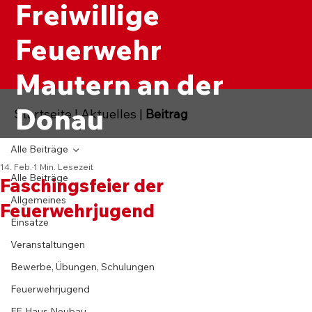
Freiwillige
Feuerwehr
Mautern an der
Donau
Startseite
|
Aktuelles
|
Beitrag
Alle Beiträge
14. Feb.
1 Min. Lesezeit
Alle Beiträge
Faschingsfeier der
Allgemeines
Feuerwehrjugend
Einsätze
Veranstaltungen
Bewerbe, Übungen, Schulungen
Feuerwehrjugend
FF-Haus Neubau