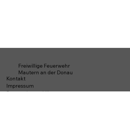
Freiwillige Feuerwehr
Mautern an der Donau
Kontakt
Impressum
Datenschutzerklärung
© 2026 Freiwillige Feuerwehr Mautern
Alle Rechte vorbehalten