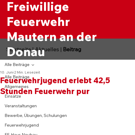
Freiwillige
Feuerwehr
Mautern an der
Donau
Startseite
|
Aktuelles
|
Beitrag
Alle Beiträge
10. Juni
2 Min. Lesezeit
Alle Beiträge
Feuerwehrjugend erlebt 42,5
Allgemeines
Stunden Feuerwehr pur
Einsätze
Veranstaltungen
Bewerbe, Übungen, Schulungen
Feuerwehrjugend
FF-Haus Neubau